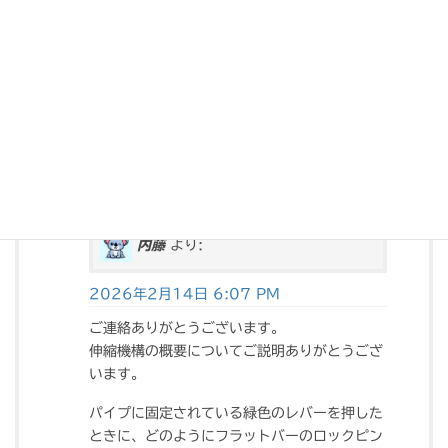
パイプに固定された緑色のレバーを押すと、フラット
バーに篏合していたロックピンが外れ、バーに固定さ
れたパイプも自由に伸縮します。
押していたレバーを離してパイプを伸縮させると、直
近の切り欠き部にロックピンが嵌まり、長さが固定さ
れます。
以上、伸縮機構の概要を説明させていただきました。
返信
内藤
より:
2026年2月14日 6:07 PM
ご連絡ありがとうございます。
伸縮機構の概要についてご説明ありがとうござ
います。
パイプに固定されている緑色のレバーを押した
ときに、どのようにフラットバーのロックピン