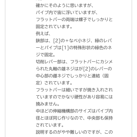
確かにそのように思いますが、
パイプ内で宙に浮いていますが、
フラットバーの両端は螺子でしっかりと
固定されています。
例えば、
鋏部は、[2]の＋なべ小ネジ、緑のレバ
ーとパイプは[1]の特殊形状の緑色のネ
ジで固定。
切削レバー部は、フラットバーにカシメ
られた丸軸の雄ネジはが[2]のレバーの
中心部の雌ネジでしっかりと連結（固
定）されています。
フラットバーは細いですが焼き入れされ
ていますのでかなり硬性があり容易には
撓みません。
中ほどの伸縮機構部のサイズはパイプ内
径とほぼ同じ作りなので、中央部も保持
されています。
説明するのがやや難しいのですが、この