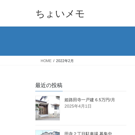
コ
ナ
ン
ビ
ちょいメモ
テ
ゲ
ン
ー
ツ
シ
へ
ョ
ス
ン
キ
に
ッ
移
HOME
2022年2月
プ
動
最近の投稿
姫路田寺一戸建 6.5万円/月
2025年4月1日
田寺２丁目駐車場 募集中