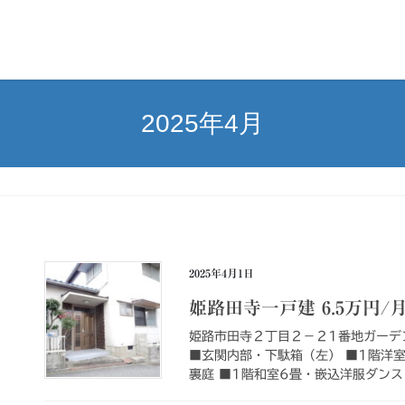
2025年4月
2025年4月1日
姫路田寺一戸建 6.5万円/
姫路市田寺２丁目２－２1番地ガーデン
■玄関内部・下駄箱（左） ■1階洋
裏庭 ■1階和室6畳・嵌込洋服ダンス