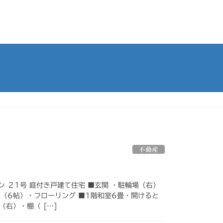
不動産
月
 ２1号 庭付き戸建て住宅 ■玄関 ・駐輪場（右）
室（6帖）・フローリング ■1階和室6畳・開けると
（右）・棚（ […]