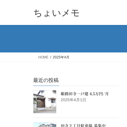
コ
ナ
ン
ビ
ちょいメモ
テ
ゲ
ン
ー
ツ
シ
へ
ョ
ス
ン
キ
に
ッ
移
HOME
2025年4月
プ
動
最近の投稿
姫路田寺一戸建 6.5万円/月
2025年4月1日
田寺２丁目駐車場 募集中