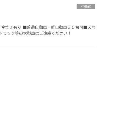
不動産
 今空き有り ■普通自動車・軽自動車２０台可■スペ
大型トラック等の大型車はご遠慮ください！