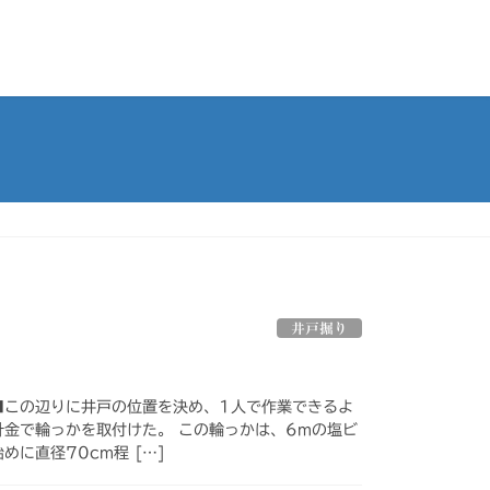
井戸掘り
■この辺りに井戸の位置を決め、1人で作業できるよ
針金で輪っかを取付けた。 この輪っかは、6mの塩ビ
めに直径70cm程 […]