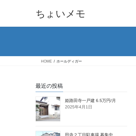
コ
ナ
ン
ビ
ちょいメモ
テ
ゲ
ン
ー
ツ
シ
へ
ョ
ス
ン
キ
に
ッ
移
HOME
ホールディガー
プ
動
最近の投稿
姫路田寺一戸建 6.5万円/月
2025年4月1日
田寺２丁目駐車場 募集中